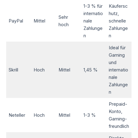
1-3 % für
Käufersc
internatio
hutz,
Sehr
PayPal
Mittel
nale
schnelle
hoch
Zahlunge
Zahlunge
n
n
Ideal für
Gaming
und
Skrill
Hoch
Mittel
1,45 %
internatio
nale
Zahlunge
n
Prepaid-
Konto,
Neteller
Hoch
Mittel
1-3 %
Gaming-
freundlich